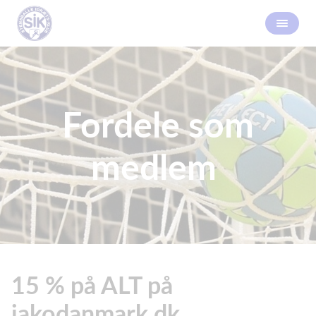
Fordele som
medlem
15 % på ALT på
jakodanmark.dk