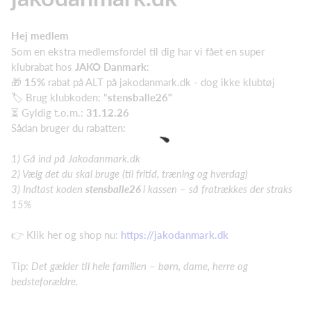
Hej medlem
Som en ekstra medlemsfordel til dig har vi fået en super
klubrabat hos
JAKO Danmark
:
🎁
15%
rabat på ALT på jakodanmark.dk - dog ikke klubtøj
🏷️ Brug klubkoden: "
stensballe26"
⏳ Gyldig t.o.m.:
31.12.26
Sådan bruger du rabatten:
1) Gå ind på Jakodanmark.dk
2) Vælg det du skal bruge (til fritid, træning og hverdag)
3) Indtast koden
stensballe26
i kassen – så fratrækkes der straks
15%
👉 Klik her og shop nu:
https://jakodanmark.dk
Tip:
Det gælder til hele familien – børn, dame, herre og
bedsteforældre.