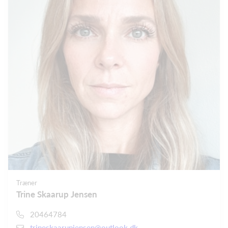
Træner
Trine Skaarup Jensen
20464784
trineskaarupjensen@outlook.dk