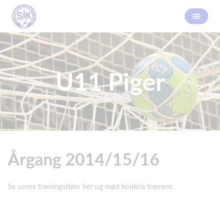
U11 Piger
Årgang 2014/15/16
Se vores træningstider her og mød holdets trænere.