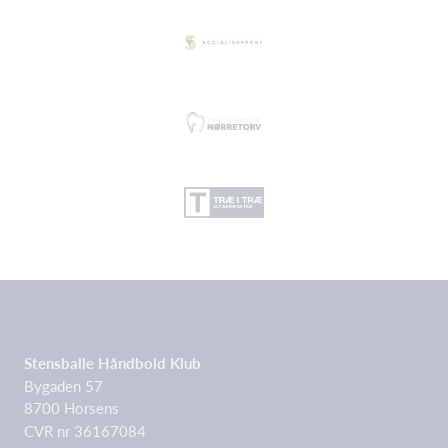
Stensballe Håndbold Klub
Bygaden 57
8700 Horsens
CVR nr 36167084