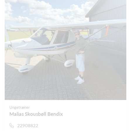
Ungetræner
Malias Skousbøll Bendix
22908822